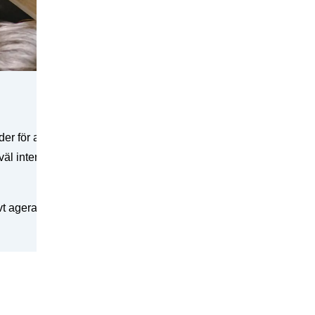
r för att när en cybersäkerhetshändelse har upptäcks, ledsaga o
såväl intern som extern kommunikation och samverkan under och e
tivt agera på cybersäkerhetsincidenter för att minimera skadan 