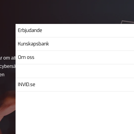
Erbjudande
Kunskapsbank
Om oss
r om att utveckla och
 cybersäkerhetsincident har
ten
INVID.se