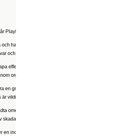
 vår Playbook under kategorin
Reagera
är:
och ha en väldefinierad kontinuitetsplan redo för att hantera c
svar och procedurer för att snabbt kunna reagera vid en incident.
pa effektiva kommunikationsstrategier för att hantera informatio
inom organisationen och extern kommunikation med kunder, leve
 en grundlig analys av incidenten för att identifiera orsaken, 
 viktig för att förstå händelsens natur och för att vidta riktade 
dta omedelbara åtgärder för att minska effekterna av incidenten,
g av skadan. Här arbetar vi med väletablerade EDR/XDR/MDR lö
r en incident, genomföra en genomgång för att samla lärdomar o