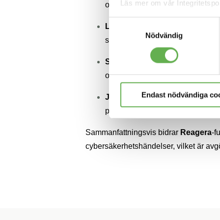
Läs mer om vår Integritetspo
organisationen tar säkerhet på all
Samtyckesval
Lärdomar och Förbättringar
: G
Nödvändig
säkerhetsstrategier och förebyggan
Skydd av Varumärke och Rykt
och varumärke, vilket är särskilt v
Endast nödvändiga co
Juridisk och Finansiell Skydd
:
påföljder och böter som kan uppst
Sammanfattningsvis bidrar
Reagera
-f
cybersäkerhetshändelser, vilket är avgö