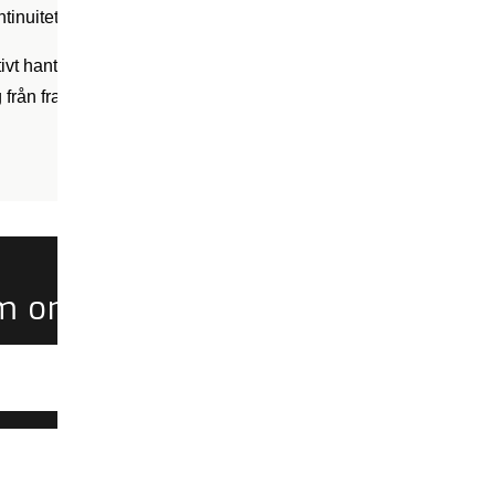
tinuitetsplaner och säkerhetsstrategier för att bättre hantera fra
fektivt hantera och minska skadan av inträffade cybersäkerhetsinc
från framtida hot.
om området Reagera