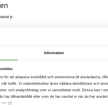
den
userar på att hantera och begränsa konsekvenserna av en upptä
om att ha en plan och processer för att reagera på säkerhetsinc
t minskar tiden och resurserna som krävs för att återställa normal d
r
: En snabb och effektiv reaktion kan avsevärt minska skadan o
Information
t och finansiella förluster.
cookies
m att ha tydliga reaktionsstrategier kan organisationer snabbare 
ll att upprätthålla affärskontinuitet.
e för att anpassa innehållet och annonserna till användarna, tillh
vår trafik. Vi vidarebefordrar även sådana identifierare och anna
verk
: Många regelverk kräver att organisationer har planer för a
nnons- och analysföretag som vi samarbetar med. Dessa kan i sin
ölja
Reagera
-funktionen i vår Playbook kan organisationer säkers
har tillhandahållit eller som de har samlat in när du har använt 
y
här
n effektiv reaktion på säkerhetsincidenter visar kunder, partners