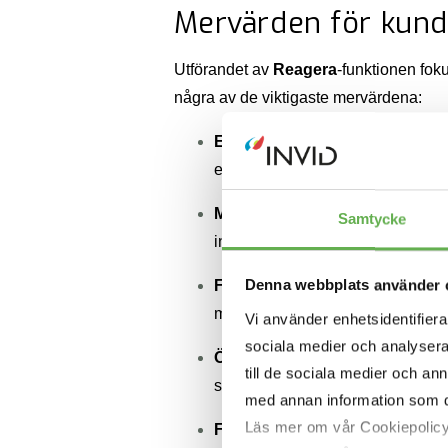
Mervärden för kun
Utförandet av
Reagera
-funktionen fok
några av de viktigaste mervärdena:
Effektiv Incidenthantering
: Gen
effektivt hantera incidenter, vilke
Minimerad Skada och Förluste
Samtycke
inklusive dataläckor, systemavbrot
Denna webbplats använder 
Förbättrad Återhämtning
: Geno
minskar driftsavbrott och hjälper ti
Vi använder enhetsidentifierar
sociala medier och analysera 
Överensstämmelse med Regel
till de sociala medier och a
säkerhetsincidenter. Genom att f
med annan information som du 
Läs mer om vår Cookiepolic
Förtroende hos Intressenter
: E