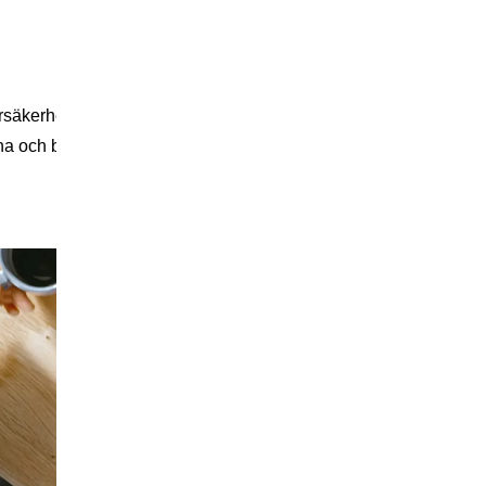
rhetsområdet och är allmänt erkänt för sin flexibilitet och tillä
gna och bibehålla en god praxis inom cybersäkerhet utifrån verk