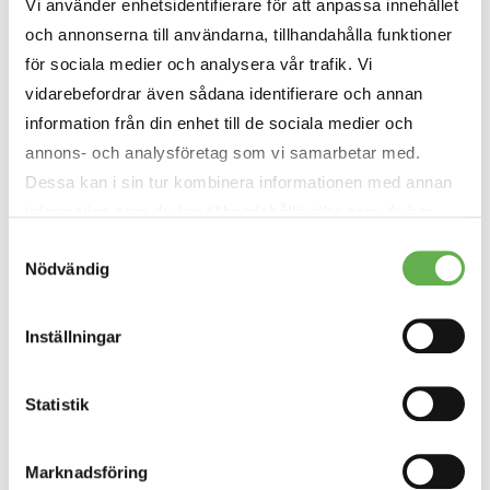
Vi använder enhetsidentifierare för att anpassa innehållet
och annonserna till användarna, tillhandahålla funktioner
för sociala medier och analysera vår trafik. Vi
vidarebefordrar även sådana identifierare och annan
information från din enhet till de sociala medier och
JOSEFINE EKBLAD-CENA
annons- och analysföretag som vi samarbetar med.
Informationssäkerhetskonsult
Dessa kan i sin tur kombinera informationen med annan
information som du har tillhandahållit eller som de har
LINKEDIN
samlat in när du har använt deras tjänster.
Samtyckesval
JOSEFINE.EKBLAD-CENA@INVID.SE
Nödvändig
Läs mer om vår Cookiepolicy
här
Läs mer om vår Integritetspolicy
här
Inställningar
Statistik
Marknadsföring