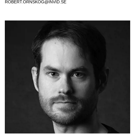
ROBERT.ORNSKOG@INVID.SE