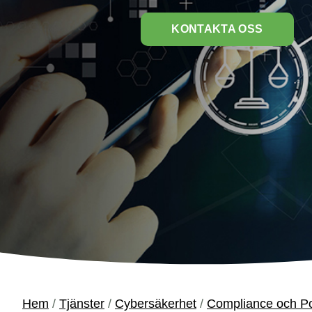
KONTAKTA OSS
Hem
/
Tjänster
/
Cybersäkerhet
/
Compliance och Po