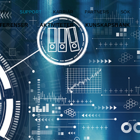
REV
SUPPORT
KARRIÄR
PARTNERS
SÖK
FERENSER
AKTIVITETER
KUNSKAPSBANK