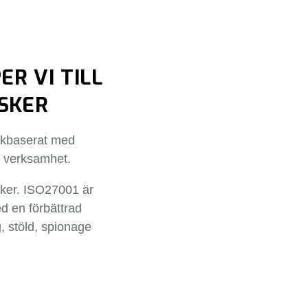
R VI TILL
SKER
riskbaserat med
r verksamhet.
isker. ISO27001 är
d en förbättrad
, stöld, spionage