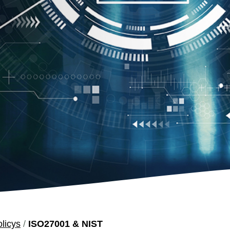
licys
/
ISO27001 & NIST