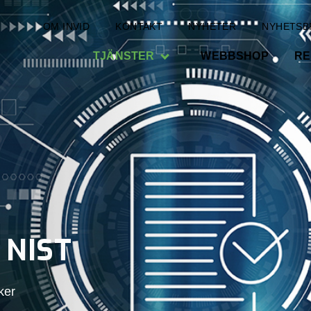
OM INVID
KONTAKT
NYHETER
NYHETSB
TJÄNSTER
WEBBSHOP
RE
 NIST
ker