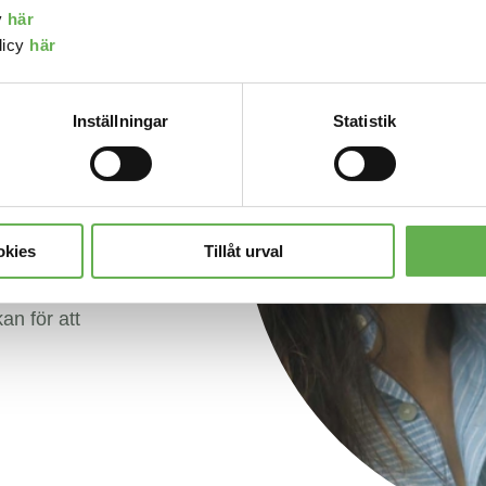
y
här
licy
här
Inställningar
Statistik
etaget;
kerhet.
äkerhet.
okies
Tillåt urval
som
 och
kan för att