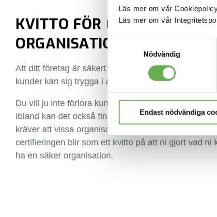
Läs mer om vår Cookiepolic
KVITTO FÖR EN SÄKER
Läs mer om vår Integritetspo
ORGANISATION
Samtyckesval
Nödvändig
Att ditt företag är säkert gynnar inte bara dig och för
kunder kan sig trygga i att ni har hög informationssä
Du vill ju inte förlora kunder på grund av bristande s
Endast nödvändiga co
Ibland kan det också finnas externa krav och lagar 
kräver att vissa organisationer behöver certifiera sig
certifieringen blir som ett kvitto på att ni gjort vad ni 
ha en säker organisation.