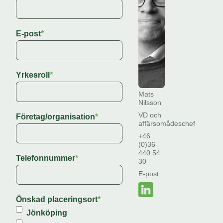
E-post
*
Yrkesroll
*
Mats
Nilsson
VD och
Företag/organisation
*
affärsomådeschef
+46
(0)36-
440 54
Telefonnummer
*
30
E-post
Önskad placeringsort
*
Jönköping