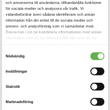
och annonserna till användarna, tillhandahålla funktioner
extra runt ledigheterna.
för sociala medier och analysera vår trafik. Vi
vidarebefordrar även sådana identifierare och annan
information från din enhet till de sociala medier och
annons- och analysföretag som vi samarbetar med.
Dessa kan i sin tur kombinera informationen med annan
information som du har tillhandahållit eller som de har
samlat in när du har använt deras tjänster.
Läs mer om vår Cookiepolicy
här
Samtyckesval
Läs mer om vår Integritetspolicy
här
Nödvändig
Inställningar
Statistik
Marknadsföring