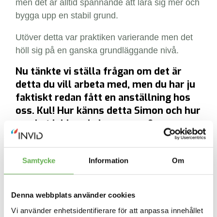
men det är alltid spännande att lära sig mer och
bygga upp en stabil grund.
Utöver detta var praktiken varierande men det
höll sig på en ganska grundläggande nivå.
Nu tänkte vi ställa frågan om det är
detta du vill arbeta med, men du har ju
faktiskt redan fått en anställning hos
oss. Kul! Hur känns detta Simon och hur
mycket jobbar du hos oss nu?
Det är väldigt roligt att jobba! Jag började redan
i somras med att backa upp lite under
Samtycke
Information
Om
semestern. Och i nuläget, under sista året i
skolan, jobbar jag två eftermiddagar i veckan.
Denna webbplats använder cookies
Så det blir ungefär 8h / vecka och
förhoppningsvis blir det någon helg och lite
Vi använder enhetsidentifierare för att anpassa innehållet