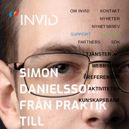
OM INVID
KONTAKT
NYHETER
NYHETSBREV
SUPPORT
KARRIÄR
PARTNERS
SÖK
TJÄNSTER
WEBBSHOP
SIMON
REFERENSER
DANIELSSON:
AKTIVITETER
FRÅN PRAKTIK
KUNSKAPSBANK
TILL