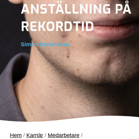
ANSTÄLLNING PÅ
REKORDTID
Simon Danielsson
Hem
/
Karriär
/
Medarbetare
/